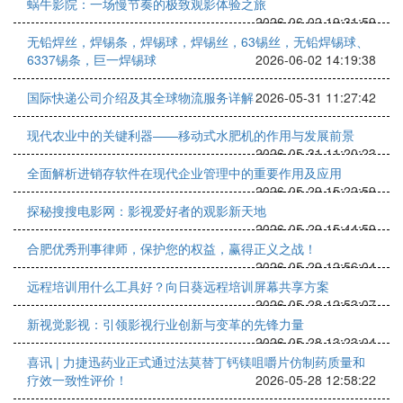
蜗牛影院：一场慢节奏的极致观影体验之旅
2026-06-02 19:31:59
无铅焊丝，焊锡条，焊锡球，焊锡丝，63锡丝，无铅焊锡球、
6337锡条，巨一焊锡球
2026-06-02 14:19:38
国际快递公司介绍及其全球物流服务详解
2026-05-31 11:27:42
现代农业中的关键利器——移动式水肥机的作用与发展前景
2026-05-31 11:20:23
全面解析进销存软件在现代企业管理中的重要作用及应用
2026-05-29 15:22:59
探秘搜搜电影网：影视爱好者的观影新天地
2026-05-29 15:44:59
合肥优秀刑事律师，保护您的权益，赢得正义之战！
2026-05-29 12:56:04
远程培训用什么工具好？向日葵远程培训屏幕共享方案
2026-05-28 12:53:07
新视觉影视：引领影视行业创新与变革的先锋力量
2026-05-28 13:23:04
喜讯 | 力捷迅药业正式通过法莫替丁钙镁咀嚼片仿制药质量和
疗效一致性评价！
2026-05-28 12:58:22