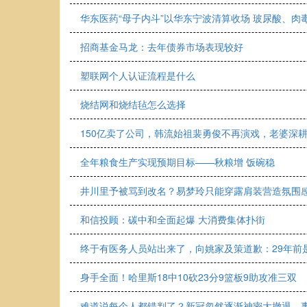
华东医药“母子内斗”以华东宁波清算收场 玻尿酸、
招商基金马龙：去年债券市场表现较好
塑联网个人认证流程是什么
烧结网和烧结毡怎么选择
150亿卖了公司，韩流始祖裴勇俊不再演戏，老婆深
全年粮食生产实现预期目标——秋粮增 饭碗稳
井川里予被骂到改名？易梦玲只能穿露肩装营造氛围
和信投顾：碳中和全面起爆 大消费集体扑街
终于有医务人员站出来了，向姚家及策道歉：29年前
身手全面！哈里斯18中10砍23分9篮板9助攻准三双
难道说每个人都错判了？新冠忽然逐渐神密大撤退，