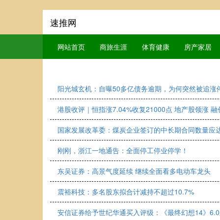
速推网
网站首页
商旅生涯
体育健康
房产家居
阳光城玄机：自曝50多亿债务逾期，为何突然被追涨
港股收评｜恒指涨7.04%收复21000点 地产股领涨 
国家发展改革委：煤炭企业签订的中长期合同数量应达
刚刚，浙江一地通告：全面停工停业停学！
东吴证券：高景气度延续 继续全面看多电动车龙头
震裕科技：多名股东拟合计减持不超过10.7%
安信证券给予世纪华通买入评级：《最终幻想14》6.0