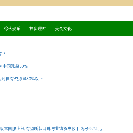
综艺娱乐
投资理财
美食文化
停？
融创中国涨超59%
到自有资源量80%以上
版本国服上线 有望斩获口碑与业绩双丰收 目标价9.72元