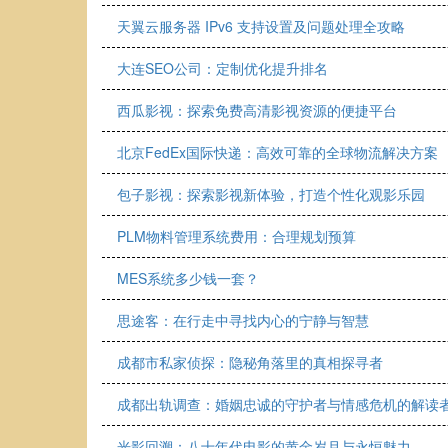
天翼云服务器 IPv6 支持设置及问题处理全攻略
大连SEO公司：定制优化提升排名
西瓜影视：探索免费高清影视资源的便捷平台
北京FedEx国际快递：高效可靠的全球物流解决方案
包子影视：探索影视新体验，打造个性化观影乐园
PLM物料管理系统费用：合理规划预算
MES系统多少钱一套？
思途客：在行走中寻找内心的宁静与智慧
成都市私家侦探：隐秘角落里的真相探寻者
成都出轨调查：婚姻忠诚的守护者与情感危机的解读
光影回溯：八十年代电影的黄金岁月与永恒魅力