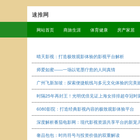
速推网
网站首页
商旅生涯
体育健康
房产家居
晴天影视：打造极致观影体验的影视平台解析
师爱如蜜——一场以笔墨疗愈的人间真情
广州飞新加坡：探索便捷航线与多元文化体验的完美
时隔25年再封王！光明优倍见证上海女排排超夺冠时
6080影院：打造经典影视内容的极致观影体验平台
深度解析番茄电影网：现代影视资源共享平台的新宠
奢品包包：时尚符号与投资价值的双重解读