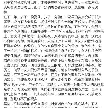
和婆婆的分歧频频出现。丈夫夹在中间，两边都帮，一次次劝和。
麦琦曾说自己忍让，但每一次的妥协都像细沙，从指缝一点点漏
掉。
过了一年，多了一份委屈、少了一分信任，家里的笑声变成了低声
叹息。或许有人会觉得，婆媳不过是住在一起的两代人，怎么就能
影响婚姻？可是感情真的不是单纯的你侬我侬。有些下午，你努力
挑选合心意的菜，却偏被婆婆一句“年轻人花钱太随便”刺痛；有些晚
上，丈夫带你和婆婆一起看电视，原本轻松的氛围却因为一次意见
不合瞬间冷却。你觉得委屈，只能往肚子里咽，而丈夫习惯性地选
择沉默避让。他爱你，但他也来自那个女人的怀抱。你的生活，多
了一个无法回避的标尺。在处理婆媳关系的过程中，女人往往会变
得更加敏感。曾经的少女，后来变成了小心翼翼的妻子，再后来，
或许只能把心事埋在枕头深处。许多矛盾不是要争个对错，而是难
以言说的归属感：明明这也是自己的家，可总感觉被暗中审视。婆
婆的一句话，丈夫偶尔不经意的偏向，都会让你怀疑自己的价值。
幸福，不再是一家三口的欢笑，而是在不断的调整和自我消耗中逐
渐流失。可能很多人不愿承认，但许多个夜晚，你重新衡量起那句
誓言“执子之手，与子偕老”。你以为，和丈夫一起抵挡生活的风雨就
足够了，可现在才明白，风雨有时候就藏在厨房和客厅里。也许你
曾幻想换个环境，一切都会简单些，但每个家庭都有自己的婆媳课
题，那是绕不开的现实。
幸福，不因隔壁的香气而增加，只会因自己的内耗而减少。有人