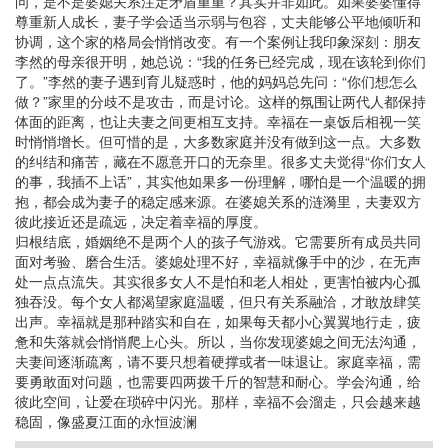
问，是不是婆媳关系注定矛盾重重？其实并非如此。如果婆婆懂得
尊重新人成长，妻子学会适当示弱与包容，丈夫能够公平地倾听和
协调，这个家的格局会悄悄改变。有一个案例让我印象深刻：朋友
李然的母亲很开明，她总说：“我的任务已经完成，现在该轮到你们
了。”李然的妻子遇到育儿疑惑时，他的妈妈总先问：“你们想怎么
做？”家里的分歧不是攻击，而是讨论。这样的氛围让两代人都保持
体面的距离，也让夫妻之间更相互支持。幸福在一桌饭后相视一笑
时悄悄增长。但可惜的是，大多数家庭并没有做到这一点。大多数
的纠结和痛苦，藏在不愿意开口的无奈里。很多丈夫觉得“你们女人
的事，我插不上话”，其实他如果多一份理解，哪怕是一个温暖的拥
抱，都会成为妻子的稳定感来源。在婆媳关系的涟漪里，夫妻双方
彼此接近还是疏远，决定着幸福的厚度。
归根结底，婚姻绝不是两个人的孩子气游戏。它需要所有成员共同
面对考验、磨合生活。婆媳处理不好，幸福就像手中的沙，在无声
处一点点流失。其实很多女人不是怕和老人相处，更害怕被内心孤
独吞没。每个女人都渴望家庭温暖，但只有关系融洽，才敢放肆笑
出声。幸福就是那种踏实和自在，如果每天都小心翼翼地行走，疲
惫和失落就会悄悄爬上心头。所以，当你发现婆媳之间无法沟通，
夫妻间逐渐疏离，请不要只想着硬撑或者一味退让。家庭幸福，需
要勇敢面对问题，也需要四两拨千斤的智慧和耐心。学会沟通，给
彼此空间，让爱在琐碎中闪光。那样，幸福不会溜走，只会越来越
稳固，像盛夏江面的永恒波澜