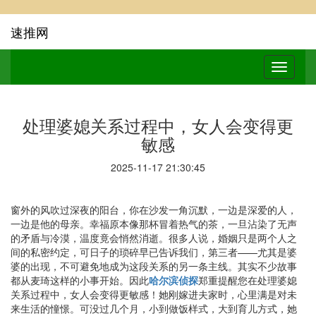
速推网
处理婆媳关系过程中，女人会变得更
敏感
2025-11-17 21:30:45
窗外的风吹过深夜的阳台，你在沙发一角沉默，一边是深爱的人，
一边是他的母亲。幸福原本像那杯冒着热气的茶，一旦沾染了无声
的矛盾与冷漠，温度竟会悄然消逝。很多人说，婚姻只是两个人之
间的私密约定，可日子的琐碎早已告诉我们，第三者——尤其是婆
婆的出现，不可避免地成为这段关系的另一条主线。其实不少故事
都从麦琦这样的小事开始。因此
哈尔滨侦探
郑重提醒您在处理婆媳
关系过程中，女人会变得更敏感！她刚嫁进夫家时，心里满是对未
来生活的憧憬。可没过几个月，小到做饭样式，大到育儿方式，她