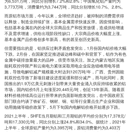
为6,531万吨，同比分别增长7.2%和2.8%；中国氧化铝产量约为
3,773万吨，消费量约为3,744万吨，同比分别增长10.7%、2.8%。
而原铝市场方面，今年以来，全球经济趋好，被抑制的消费需求得
以释放，制造业持续扩张，基本金属需求快速反弹。因疫情影响，
包括基本金属在内的全球大宗商品生产和投资放缓，造成供给增速
不及需求增速，供给出现阶段性缺口，大宗商品价格大幅度上涨。
基本金属产品价格创多年新高，有的甚至创历史新高。
但需要指出的是，铝供应过剩矛盾愈发突出，1月份国内铝价格大幅
下跌。2月份，在国家坚定推进碳达峰和碳中和背景下，铝作为有色
金属中碳排放量最大的品种，倍受市场关注。加之内蒙古地区实施
能耗双控停限产和云南电力紧张采取用电企业应急错峰用电等措
施，导致电解铝减产规模最大时达到120万吨/年，广西、贵州因能
耗双控也导致了新项目建设进度延缓和部分减产，而与此同时，美
国推出的1.9万亿美元刺激计划带来大量资金涌入供应持续收紧的铝
市场，国内铝价5月上旬涨至20,445元/吨，创近13年新高。随着原
材料价格持续高位运行所带来的负面影响愈发突出，在中国政府五
部门联合约谈了铁矿石、钢材、铜、铝等行业重点生产企业和国储
动用抛储等稳价政策下，5月下旬国内电解铝价格开始逐步下跌。
2021上半年，SHFE当月期铝和三月期铝的平均价分别为17,378元/
吨和17,330元/吨，同比分别上涨24.8%和34.0%。据统计，2021年
上半年，全球原铝产量约为3,395万吨，原铝消费量约为3,403万