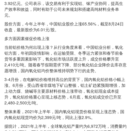
3.92亿元。公司表示，该交易有利于实现铝、镓产业协同，提高生
产效率和效益，同时有助于公司未来规划和搭建高纯材料业务单
元。
股价方面，今年上半年，中国铝业股价上涨65.56%，截至8月24日
收盘，最新股价为6.01元/股。
多方面因素催促价格上涨
当前铝价格为何出现上涨？从行业角度来看，中国铝业分析，氧化
铝方面，年初因疫情影响，在运输受限、冬季运力紧张和春节前备
货等多重因素影响下，氧化铝市场活跃度上升，成交价格攀升至
2,410元/吨。随着春节假期需求下降、部分氧化铝企业降价去库存意
愿增强，国内氧化铝均价整体维持弱势下行的走势。
3-4月份，在电解铝价格维持高位的背景下，国内氧化铝价格小幅上
涨。6月份，受山西省非煤地下矿山整顿，铝土矿趋紧预期增强，加
上动力煤、烧碱等主要原材料价格上涨带动，氧化铝现金成本提
升，氧化铝价格重心呈现上移态势，6月底，氧化铝成交价已升至
2,480-2,500元/吨。
整体来看，2021年上半年，国内氧化铝现货价格呈现上涨态势，国
内氧化铝现货均价为2,399元/吨，同比上涨2.9%。
据统计，2021年上半年，全球氧化铝产量约为6,972万吨，消费量约