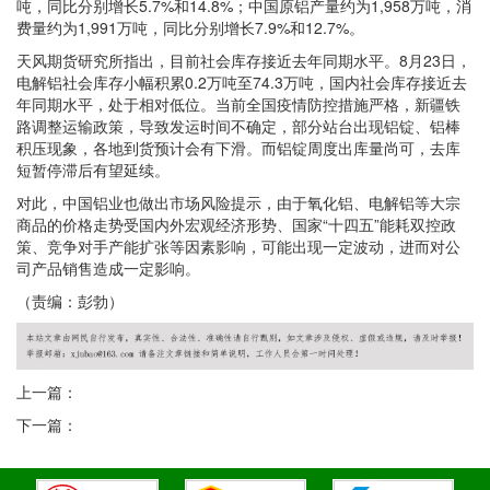
吨，同比分别增长5.7%和14.8%；中国原铝产量约为1,958万吨，消
费量约为1,991万吨，同比分别增长7.9%和12.7%。
天风期货研究所指出，目前社会库存接近去年同期水平。8月23日，
电解铝社会库存小幅积累0.2万吨至74.3万吨，国内社会库存接近去
年同期水平，处于相对低位。当前全国疫情防控措施严格，新疆铁
路调整运输政策，导致发运时间不确定，部分站台出现铝锭、铝棒
积压现象，各地到货预计会有下滑。而铝锭周度出库量尚可，去库
短暂停滞后有望延续。
对此，中国铝业也做出市场风险提示，由于氧化铝、电解铝等大宗
商品的价格走势受国内外宏观经济形势、国家“十四五”能耗双控政
策、竞争对手产能扩张等因素影响，可能出现一定波动，进而对公
司产品销售造成一定影响。
（责编：彭勃）
上一篇：
下一篇：